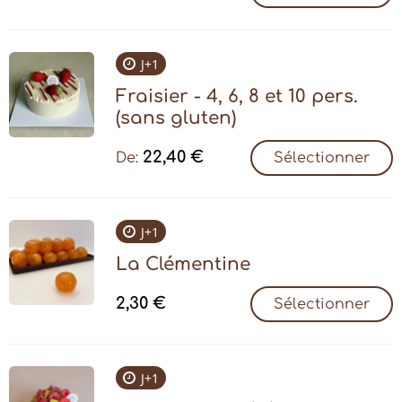
J+1
Fraisier - 4, 6, 8 et 10 pers.
(sans gluten)
22,40
€
De:
Sélectionner
J+1
La Clémentine
2,30
€
Sélectionner
J+1