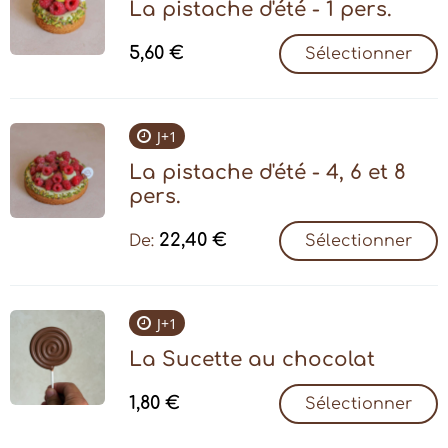
La pistache d'été - 1 pers.
5,60
€
Sélectionner
J+1
La pistache d'été - 4, 6 et 8
pers.
22,40
€
De:
Sélectionner
J+1
La Sucette au chocolat
1,80
€
Sélectionner