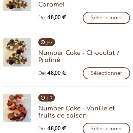
Caramel
48,00
€
De:
Sélectionner
J+7
Number Cake - Chocolat /
Praliné
48,00
€
De:
Sélectionner
J+7
Number Cake - Vanille et
fruits de saison
48,00
€
De:
Sélectionner