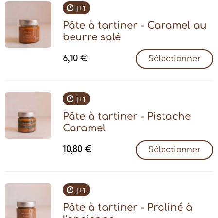
J+1
Pâte à tartiner - Caramel au
beurre salé
6,10
€
Sélectionner
J+1
Pâte à tartiner - Pistache
Caramel
10,80
€
Sélectionner
J+1
Pâte à tartiner - Praliné à