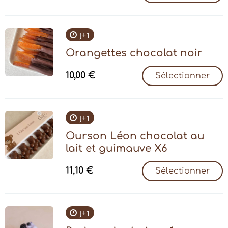
J+1
Orangettes chocolat noir
10,00
€
Sélectionner
J+1
Ourson Léon chocolat au
lait et guimauve X6
11,10
€
Sélectionner
J+1