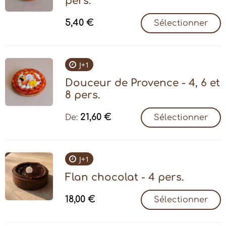
pers.
5,40
€
Sélectionner
J+1
Douceur de Provence - 4, 6 et
8 pers.
21,60
€
De:
Sélectionner
J+1
Flan chocolat - 4 pers.
18,00
€
Sélectionner