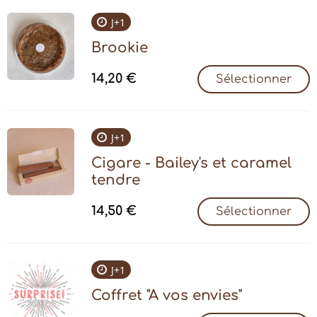
J+1
Brookie
14,20
€
Sélectionner
J+1
Cigare - Bailey's et caramel
tendre
14,50
€
Sélectionner
J+1
Coffret "A vos envies"