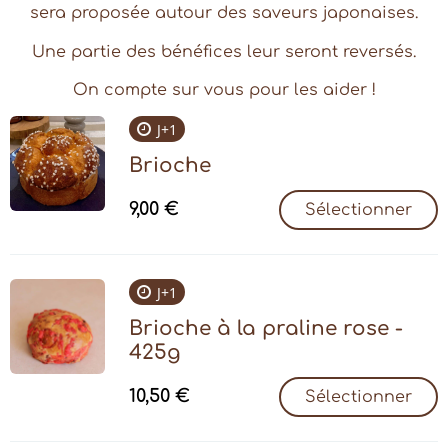
sera proposée autour des saveurs japonaises.
Une partie des bénéfices leur seront reversés.
On compte sur vous pour les aider !
J+1
Brioche
9,00
€
Sélectionner
J+1
Brioche à la praline rose -
425g
10,50
€
Sélectionner