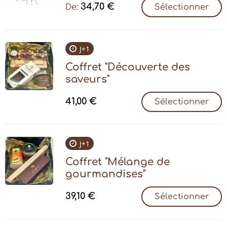
34,70
€
De:
Sélectionner
J+1
Coffret "Découverte des
saveurs"
41,00
€
Sélectionner
J+1
Coffret "Mélange de
gourmandises"
39,10
€
Sélectionner