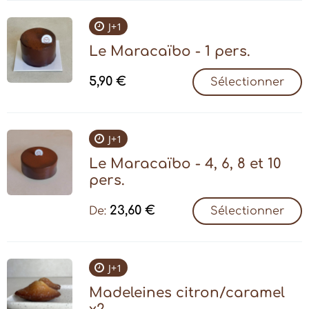
J+1
Le Maracaïbo - 1 pers.
5,90
€
Sélectionner
J+1
Le Maracaïbo - 4, 6, 8 et 10
pers.
23,60
€
De:
Sélectionner
J+1
Madeleines citron/caramel