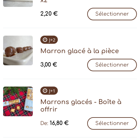
x2
2,20
€
Sélectionner
J+2
Marron glacé à la pièce
3,00
€
Sélectionner
J+1
Marrons glacés - Boîte à
offrir
16,80
€
De:
Sélectionner