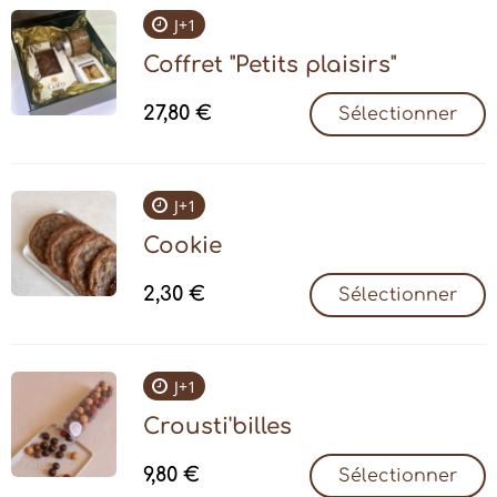
J+1
Coffret "Petits plaisirs"
27,80
€
Sélectionner
J+1
Cookie
2,30
€
Sélectionner
J+1
Crousti'billes
9,80
€
Sélectionner